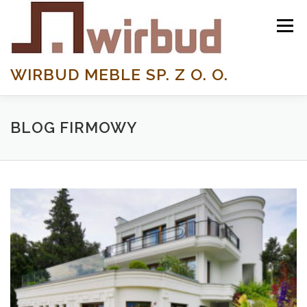
Przeskocz do treści
Menu
WIRBUD MEBLE SP. Z O. O.
STRONA GŁÓWNA
BLOG FIRMOWY
O NAS
BLOG FIRMOWY
REALIZACJE
KONTAKT
LINKI
blog firmowy