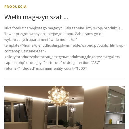
PRODUKCJA
Wielki magazyn szaf …
kilka fotek z największego magazynu jaki zapełniliśmy swoją produkcją…
Towar przygotowany do kolejnego etapu. Zabieramy go do
wykańczanych apartamentów do montażu. ”
template=”/home/klient.dhosting.pl/wirmeble/wirbud.pl/public_html/wp-
content/plugins/nextgen-
gallery/products/photocrati_nextgen/modules/ngglegacy/view/gallery-
caption.php” order_by=”sortorder” order_direction=”ASC”
returns=”included” maximum_entity_count=”1500″]