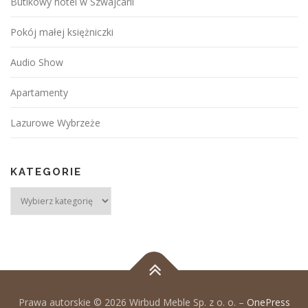
Butikowy hotel w Szwajcarii
Pokój małej księżniczki
Audio Show
Apartamenty
Lazurowe Wybrzeże
KATEGORIE
kategorie
Prawa autorskie © 2026 Wirbud Meble Sp. z o. o.
–
OnePress