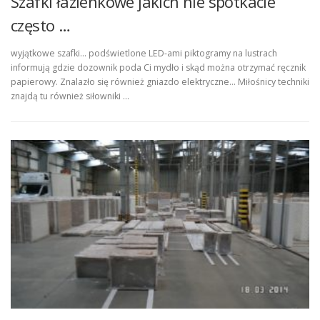
Szafki łazienkowe jakich nie spotkacie
często …
wyjątkowe szafki… podświetlone LED-ami piktogramy na lustrach
informują gdzie dozownik poda Ci mydło i skąd można otrzymać ręcznik
papierowy. Znalazło się również gniazdo elektryczne… Miłośnicy techniki
znajdą tu również siłowniki …