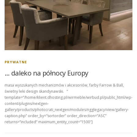
PRYWATNE
… daleko na północy Europy
masa wyszukanych mechanizmów i akcesoriów, farby Farrow & Ball,
świetny leki design skandynawski. ”
template=”/home/klient.dhosting.pl/wirmeble/wirbud.pl/public_html/wp-
content/plugins/nextgen-
gallery/products/photocrati_nextgen/modules/ngglegacy/view/gallery-
caption.php” order_by=”sortorder” order_direction=”ASC”
returns=”included” maximum_entity_count=”1500″]