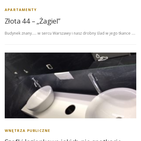
APARTAMENTY
Złota 44 – „Żagiel”
Budynek znany….. w sercu Warszawy i nasz drobny ślad w jego tkance ….
WNĘTRZA PUBLICZNE